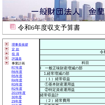
令和6年度収支予算書
理事長挨拶
定 款
令
役 員
評議員
科目
事業計画
R7年度
Ⅰ 一般正味財産増減の部
R6年度
1.経常増減の部
R5年度
（１）経常収益
R4年度
①基本財産運用益
R3年度
R2年度
②特定資産運用益
2019年度
経常収益計
30年度
（２）経常費用
29年度