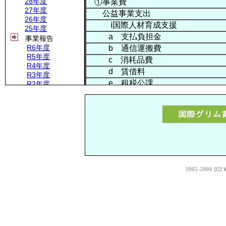
28年度
①事業費
27年度
公益事業支出
26年度
ⅰ国際人材育成支援
25年度
a 支払負担金
事業報告
R6年度
b 通信運搬費
R5年度
c 消耗品費
R4年度
d 賃借料
R3年度
e 租税公課
R2年度
R1年度
f 雑費
30年度
継続事業支出
29年度
ⅰ国際グリム賞支援
28年度
27年度
a 支払負担金
26年度
b 通信運搬費
25年度
c 消耗品費
24年度
d 賃借料
収支予算
R7年度
e 租税公課
R6年度
f 雑費
R5年度
ⅱ高校生国際科学会議への支援
R4年度
a 支払負担金
R3年度
R2年度
b 通信運搬費