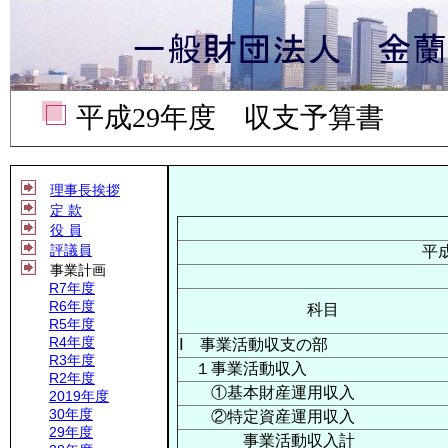
平成29年度 収支予算書
理事長挨拶
定 款
役 員
評議員
平
事業計画
R7年度
R6年度
科目
R5年度
R4年度
Ⅰ 事業活動収支の部
R3年度
１事業活動収入
R2年度
①基本財産運用収入
2019年度
30年度
②特定資産運用収入
29年度
事業活動収入計