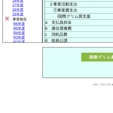
28年度
２事業活動支出
27年度
26年度
①事業費支出
25年度
ⅰ国際グリム賞支援
事業報告
a 支払負担金
R6年度
R5年度
b 通信運搬費
R4年度
c 消耗品費
R3年度
d 租税公課
R2年度
R1年度
e 雑費
30年度
ⅱ高校生国際科学会議への支援
29年度
ⅲ その他事業費??
28年度
27年度
②管理費支出
26年度
ⅰ会議費
25年度
ⅱ通信運搬費
24年度
ⅲ消耗品費
収支予算
R7年度
ⅳ租税公課
R6年度
ⅴ雑費
R5年度
ⅵ修繕費
R4年度
R3年度
事業活動支出計
R2年度